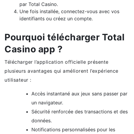
par Total Casino.
Une fois installée, connectez-vous avec vos
identifiants ou créez un compte.
Pourquoi télécharger Total
Casino app ?
Télécharger l’application officielle présente
plusieurs avantages qui améliorent l’expérience
utilisateur :
Accès instantané aux jeux sans passer par
un navigateur.
Sécurité renforcée des transactions et des
données.
Notifications personnalisées pour les