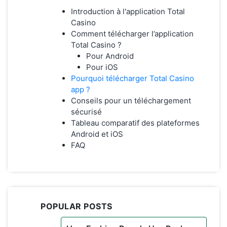
Introduction à l'application Total
Casino
Comment télécharger l’application
Total Casino ?
Pour Android
Pour iOS
Pourquoi télécharger Total Casino
app ?
Conseils pour un téléchargement
sécurisé
Tableau comparatif des plateformes
Android et iOS
FAQ
POPULAR POSTS