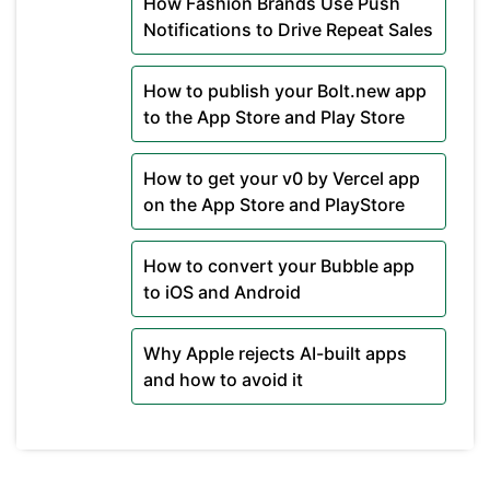
How Fashion Brands Use Push
Notifications to Drive Repeat Sales
How to publish your Bolt.new app
to the App Store and Play Store
How to get your v0 by Vercel app
on the App Store and PlayStore
How to convert your Bubble app
to iOS and Android
Why Apple rejects AI-built apps
and how to avoid it