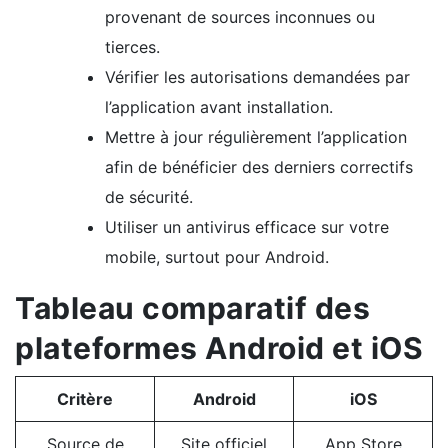
provenant de sources inconnues ou
tierces.
Vérifier les autorisations demandées par
l’application avant installation.
Mettre à jour régulièrement l’application
afin de bénéficier des derniers correctifs
de sécurité.
Utiliser un antivirus efficace sur votre
mobile, surtout pour Android.
Tableau comparatif des
plateformes Android et iOS
Critère
Android
iOS
Source de
Site officiel
App Store