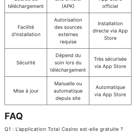
téléchargement
(APK)
officiel
Autorisation
Installation
Facilité
des sources
directe via App
d’installation
externes
Store
requise
Dépend du
Très sécurisée
Sécurité
soin lors du
via App Store
téléchargement
Manuelle ou
Automatique
Mise à jour
automatique
via App Store
depuis site
FAQ
Q1 : L’application Total Casino est-elle gratuite ?