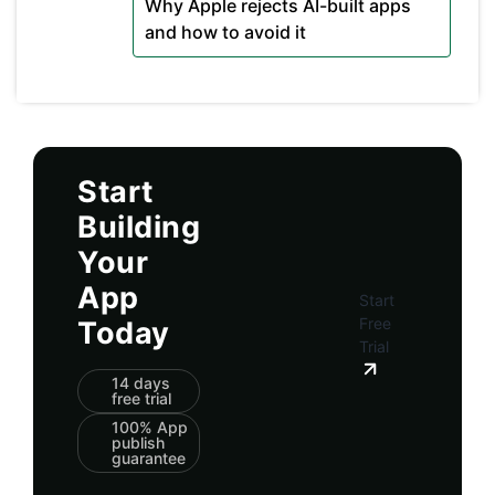
Why Apple rejects AI-built apps
and how to avoid it
Start
Building
Your
App
Start
Free
Today
Trial
14 days
free trial
100% App
publish
guarantee