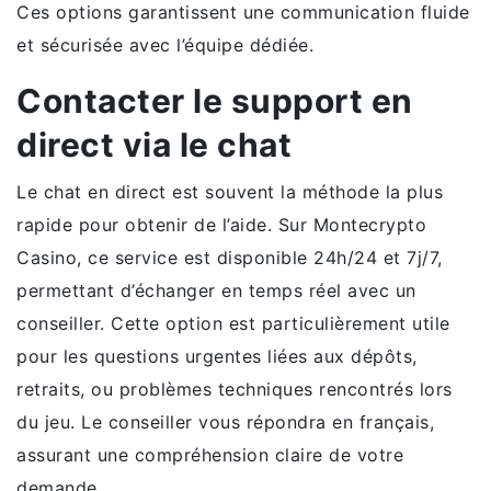
Ces options garantissent une communication fluide
et sécurisée avec l’équipe dédiée.
Contacter le support en
direct via le chat
Le chat en direct est souvent la méthode la plus
rapide pour obtenir de l’aide. Sur Montecrypto
Casino, ce service est disponible 24h/24 et 7j/7,
permettant d’échanger en temps réel avec un
conseiller. Cette option est particulièrement utile
pour les questions urgentes liées aux dépôts,
retraits, ou problèmes techniques rencontrés lors
du jeu. Le conseiller vous répondra en français,
assurant une compréhension claire de votre
demande.