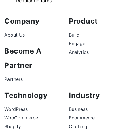
Regular updates
Company
Product
About Us
Build
Engage
Become A
Analytics
Partner
Partners
Technology
Industry
WordPress
Business
WooCommerce
Ecommerce
Shopify
Clothing