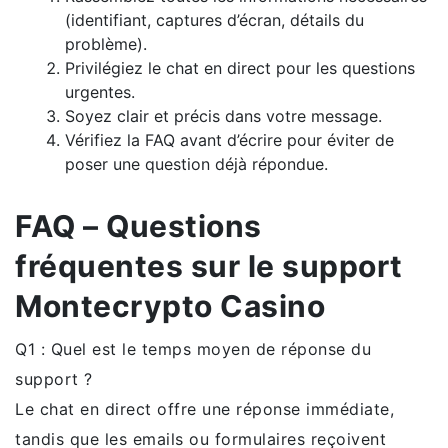
(identifiant, captures d’écran, détails du
problème).
Privilégiez le chat en direct pour les questions
urgentes.
Soyez clair et précis dans votre message.
Vérifiez la FAQ avant d’écrire pour éviter de
poser une question déjà répondue.
FAQ – Questions
fréquentes sur le support
Montecrypto Casino
Q1 : Quel est le temps moyen de réponse du
support ?
Le chat en direct offre une réponse immédiate,
tandis que les emails ou formulaires reçoivent