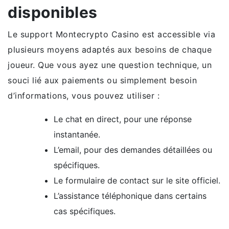
disponibles
Le support Montecrypto Casino est accessible via
plusieurs moyens adaptés aux besoins de chaque
joueur. Que vous ayez une question technique, un
souci lié aux paiements ou simplement besoin
d’informations, vous pouvez utiliser :
Le chat en direct, pour une réponse
instantanée.
L’email, pour des demandes détaillées ou
spécifiques.
Le formulaire de contact sur le site officiel.
L’assistance téléphonique dans certains
cas spécifiques.