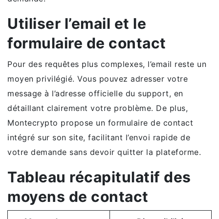
Utiliser l’email et le
formulaire de contact
Pour des requêtes plus complexes, l’email reste un
moyen privilégié. Vous pouvez adresser votre
message à l’adresse officielle du support, en
détaillant clairement votre problème. De plus,
Montecrypto propose un formulaire de contact
intégré sur son site, facilitant l’envoi rapide de
votre demande sans devoir quitter la plateforme.
Tableau récapitulatif des
moyens de contact