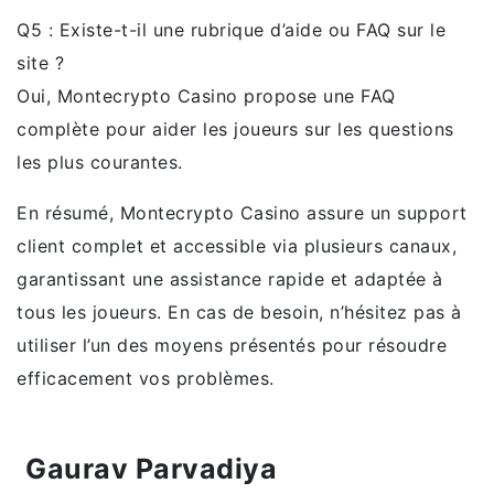
Q5 : Existe-t-il une rubrique d’aide ou FAQ sur le
site ?
Oui, Montecrypto Casino propose une FAQ
complète pour aider les joueurs sur les questions
les plus courantes.
En résumé, Montecrypto Casino assure un support
client complet et accessible via plusieurs canaux,
garantissant une assistance rapide et adaptée à
tous les joueurs. En cas de besoin, n’hésitez pas à
utiliser l’un des moyens présentés pour résoudre
efficacement vos problèmes.
Gaurav Parvadiya