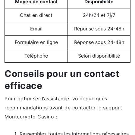
Moyen de contact
Disponibilité
Chat en direct
24h/24 et 7j/7
Email
Réponse sous 24-48h
Formulaire en ligne
Réponse sous 24-48h
Téléphone
Selon disponibilité
Conseils pour un contact
efficace
Pour optimiser l’assistance, voici quelques
recommandations avant de contacter le support
Montecrypto Casino :
Rassemblez toutes les informations nécessaires