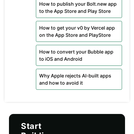
How to publish your Bolt.new app
to the App Store and Play Store
How to get your v0 by Vercel app
on the App Store and PlayStore
How to convert your Bubble app
to iOS and Android
Why Apple rejects AI-built apps
and how to avoid it
Start