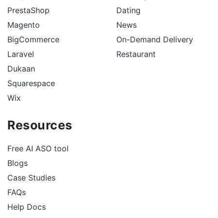
PrestaShop
Dating
Magento
News
BigCommerce
On-Demand Delivery
Laravel
Restaurant
Dukaan
Squarespace
Wix
Resources
Free AI ASO tool
Blogs
Case Studies
FAQs
Help Docs